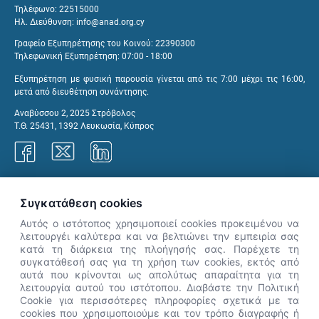
Τηλέφωνο: 22515000
Ηλ. Διεύθυνση:
info@anad.org.cy
Γραφείο Εξυπηρέτησης του Κοινού: 22390300
Τηλεφωνική Εξυπηρέτηση: 07:00 - 18:00
Εξυπηρέτηση με φυσική παρουσία γίνεται από τις 7:00 μέχρι τις 16:00,
μετά από διευθέτηση συνάντησης.
Αναβύσσου 2, 2025 Στρόβολος
Τ.Θ. 25431, 1392 Λευκωσία, Κύπρος
Γραφεία ΑνΑΔ
Συγκατάθεση cookies
Αυτός ο ιστότοπος χρησιμοποιεί cookies προκειμένου να
λειτουργέι καλύτερα και να βελτιώνει την εμπειρία σας
κατά τη διάρκεια της πλοήγησής σας. Παρέχετε τη
×
συγκατάθεσή σας για τη χρήση των cookies, εκτός από
👋 Καλώς ήρθες! Είμαι η Νόησις.
αυτά που κρίνονται ως απολύτως απαραίτητα για τη
Πες μου πώς μπορώ να σε βοηθήσω
λειτουργία αυτού του ιστότοπου. Διαβάστε την Πολιτική
Cookie για περισσότερες πληροφορίες σχετικά με τα
σήμερα.
cookies που χρησιμοποιούμε και τον τρόπο διαγραφής ή