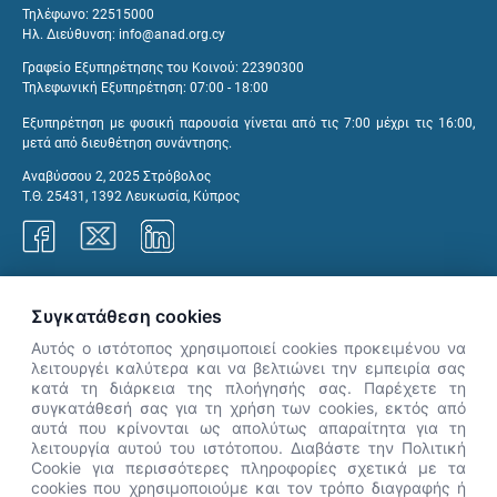
Τηλέφωνο: 22515000
Ηλ. Διεύθυνση:
info@anad.org.cy
Γραφείο Εξυπηρέτησης του Κοινού: 22390300
Τηλεφωνική Εξυπηρέτηση: 07:00 - 18:00
Εξυπηρέτηση με φυσική παρουσία γίνεται από τις 7:00 μέχρι τις 16:00,
μετά από διευθέτηση συνάντησης.
Αναβύσσου 2, 2025 Στρόβολος
Τ.Θ. 25431, 1392 Λευκωσία, Κύπρος
Γραφεία ΑνΑΔ
Συγκατάθεση cookies
Αυτός ο ιστότοπος χρησιμοποιεί cookies προκειμένου να
λειτουργέι καλύτερα και να βελτιώνει την εμπειρία σας
κατά τη διάρκεια της πλοήγησής σας. Παρέχετε τη
×
συγκατάθεσή σας για τη χρήση των cookies, εκτός από
👋 Καλώς ήρθες! Είμαι η Νόησις.
αυτά που κρίνονται ως απολύτως απαραίτητα για τη
Πες μου πώς μπορώ να σε βοηθήσω
λειτουργία αυτού του ιστότοπου. Διαβάστε την Πολιτική
Cookie για περισσότερες πληροφορίες σχετικά με τα
σήμερα.
cookies που χρησιμοποιούμε και τον τρόπο διαγραφής ή