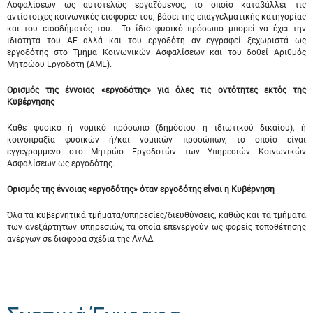
Ασφαλίσεων ως αυτοτελώς εργαζόμενος, το οποίο καταβάλλει τις
αντίστοιχες κοινωνικές εισφορές του, βάσει της επαγγελματικής κατηγορίας
και του εισοδήματός του. Το ίδιο φυσικό πρόσωπο μπορεί να έχει την
ιδιότητα του ΑΕ αλλά και του εργοδότη αν εγγραφεί ξεχωριστά ως
εργοδότης στο Τμήμα Κοινωνικών Ασφαλίσεων και του δοθεί Αριθμός
Μητρώου Εργοδότη (ΑΜΕ).
Ορισμός της έννοιας «εργοδότης» για όλες τις οντότητες εκτός της
Κυβέρνησης
Κάθε φυσικό ή νομικό πρόσωπο (δημόσιου ή ιδιωτικού δικαίου), ή
κοινοπραξία φυσικών ή/και νομικών προσώπων, το οποίο είναι
εγγεγραμμένο στο Μητρώο Εργοδοτών των Υπηρεσιών Κοινωνικών
Ασφαλίσεων ως εργοδότης.
Ορισμός της έννοιας «εργοδότης» όταν εργοδότης είναι η Κυβέρνηση
Όλα τα κυβερνητικά τμήματα/υπηρεσίες/διευθύνσεις, καθώς και τα τμήματα
των ανεξάρτητων υπηρεσιών, τα οποία επενεργούν ως φορείς τοποθέτησης
ανέργων σε διάφορα σχέδια της ΑνΑΔ.