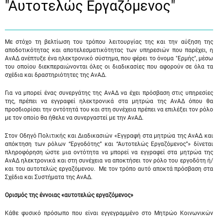
"Αυτοτελώς Eργαζόμενος"
Με στόχο τη βελτίωση του τρόπου λειτουργίας της και την αύξηση της
αποδοτικότητας και αποτελεσματικότητας των υπηρεσιών που παρέχει, η
ΑνΑΔ ανέπτυξε ένα ηλεκτρονικό σύστημα, που φέρει το όνομα "Ερμής", μέσω
του οποίου διεκπεραιώνονται όλες οι διαδικασίες που αφορούν σε όλα τα
σχέδια και δραστηριότητες της ΑνΑΔ.
Για να μπορεί ένας συνεργάτης της ΑνΑΔ να έχει πρόσβαση στις υπηρεσίες
της, πρέπει να εγγραφεί ηλεκτρονικά στα μητρώα της ΑνΑΔ όπου θα
προσδιορίσει την οντότητά του και στη συνέχεια πρέπει να επιλέξει τον ρόλο
με τον οποίο θα ήθελε να συνεργαστεί με την ΑνΑΔ.
Στον Οδηγό Πολιτικής και Διαδικασιών «Εγγραφή στα μητρώα της ΑνΑΔ και
απόκτηση των ρόλων “Εργοδότης” και “Αυτοτελώς Εργαζόμενος”» δίνεται
πληροφόρηση ώστε μια οντότητα να μπορεί να εγγραφεί στα μητρώα της
ΑνΑΔ ηλεκτρονικά και στη συνέχεια να αποκτήσει τον ρόλο του εργοδότη ή/
και του αυτοτελώς εργαζόμενου. Με τον τρόπο αυτό αποκτά πρόσβαση στα
Σχέδια και Συστήματα της ΑνΑΔ.
Ορισμός της έννοιας «αυτοτελώς εργαζόμενος»
Κάθε φυσικό πρόσωπο που είναι εγγεγραμμένο στο Μητρώο Κοινωνικών