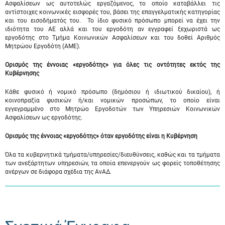
Ασφαλίσεων ως αυτοτελώς εργαζόμενος, το οποίο καταβάλλει τις
αντίστοιχες κοινωνικές εισφορές του, βάσει της επαγγελματικής κατηγορίας
και του εισοδήματός του. Το ίδιο φυσικό πρόσωπο μπορεί να έχει την
ιδιότητα του ΑΕ αλλά και του εργοδότη αν εγγραφεί ξεχωριστά ως
εργοδότης στο Τμήμα Κοινωνικών Ασφαλίσεων και του δοθεί Αριθμός
Μητρώου Εργοδότη (ΑΜΕ).
Ορισμός της έννοιας «εργοδότης» για όλες τις οντότητες εκτός της
Κυβέρνησης
Κάθε φυσικό ή νομικό πρόσωπο (δημόσιου ή ιδιωτικού δικαίου), ή
κοινοπραξία φυσικών ή/και νομικών προσώπων, το οποίο είναι
εγγεγραμμένο στο Μητρώο Εργοδοτών των Υπηρεσιών Κοινωνικών
Ασφαλίσεων ως εργοδότης.
Ορισμός της έννοιας «εργοδότης» όταν εργοδότης είναι η Κυβέρνηση
Όλα τα κυβερνητικά τμήματα/υπηρεσίες/διευθύνσεις, καθώς και τα τμήματα
των ανεξάρτητων υπηρεσιών, τα οποία επενεργούν ως φορείς τοποθέτησης
ανέργων σε διάφορα σχέδια της ΑνΑΔ.