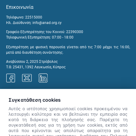
Επικοινωνία
Τηλέφωνο: 22515000
Ηλ. Διεύθυνση:
info@anad.org.cy
Γραφείο Εξυπηρέτησης του Κοινού: 22390300
Τηλεφωνική Εξυπηρέτηση: 07:00 - 18:00
Εξυπηρέτηση με φυσική παρουσία γίνεται από τις 7:00 μέχρι τις 16:00,
μετά από διευθέτηση συνάντησης.
Αναβύσσου 2, 2025 Στρόβολος
Τ.Θ. 25431, 1392 Λευκωσία, Κύπρος
Γραφεία ΑνΑΔ
Συγκατάθεση cookies
Αυτός ο ιστότοπος χρησιμοποιεί cookies προκειμένου να
λειτουργέι καλύτερα και να βελτιώνει την εμπειρία σας
κατά τη διάρκεια της πλοήγησής σας. Παρέχετε τη
×
συγκατάθεσή σας για τη χρήση των cookies, εκτός από
👋 Καλώς ήρθες! Είμαι η Νόησις.
αυτά που κρίνονται ως απολύτως απαραίτητα για τη
Πες μου πώς μπορώ να σε βοηθήσω
λειτουργία αυτού του ιστότοπου. Διαβάστε την Πολιτική