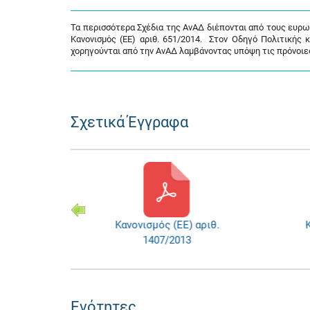
Τα περισσότερα Σχέδια της ΑνΑΔ διέπονται από τους ευρωπα
Κανονισμός (ΕΕ) αριθ. 651/2014. Στον Οδηγό Πολιτικής 
χορηγούνται από την ΑνΑΔ λαμβάνοντας υπόψη τις πρόνοιες 
Σχετικά Έγγραφα
αριθ.
Κανονισμός (ΕΕ) αριθ.
Κα
1407/2013
Ενότητες