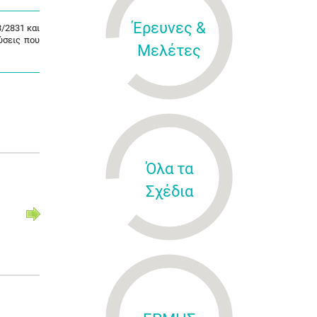
Έρευνες &
3/2831 και
ύσεις που
Μελέτες
Όλα τα
Σχέδια
Κανονισμός (ΕΕ) αριθ.
Κανονισμός (
2020/972
2023/1