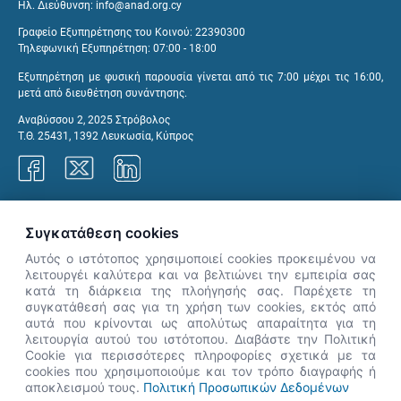
Ηλ. Διεύθυνση:
info@anad.org.cy
Γραφείο Εξυπηρέτησης του Κοινού: 22390300
Τηλεφωνική Εξυπηρέτηση: 07:00 - 18:00
Εξυπηρέτηση με φυσική παρουσία γίνεται από τις 7:00 μέχρι τις 16:00,
μετά από διευθέτηση συνάντησης.
Αναβύσσου 2, 2025 Στρόβολος
Τ.Θ. 25431, 1392 Λευκωσία, Κύπρος
Γραφεία ΑνΑΔ
Συγκατάθεση cookies
Αυτός ο ιστότοπος χρησιμοποιεί cookies προκειμένου να
λειτουργέι καλύτερα και να βελτιώνει την εμπειρία σας
κατά τη διάρκεια της πλοήγησής σας. Παρέχετε τη
×
συγκατάθεσή σας για τη χρήση των cookies, εκτός από
👋 Καλώς ήρθες! Είμαι η Νόησις.
αυτά που κρίνονται ως απολύτως απαραίτητα για τη
Πες μου πώς μπορώ να σε βοηθήσω
λειτουργία αυτού του ιστότοπου. Διαβάστε την Πολιτική
Cookie για περισσότερες πληροφορίες σχετικά με τα
σήμερα.
cookies που χρησιμοποιούμε και τον τρόπο διαγραφής ή
αποκλεισμού τους.
Πολιτική Προσωπικών Δεδομένων