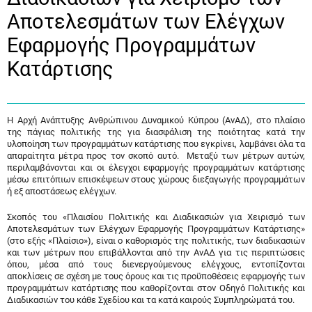
Αποτελεσμάτων των Ελέγχων
Εφαρμογής Προγραμμάτων
Κατάρτισης
Η Αρχή Ανάπτυξης Ανθρώπινου Δυναμικού Κύπρου (ΑνΑΔ), στο πλαίσιο
της πάγιας πολιτικής της για διασφάλιση της ποιότητας κατά την
υλοποίηση των προγραμμάτων κατάρτισης που εγκρίνει, λαμβάνει όλα τα
απαραίτητα μέτρα προς τον σκοπό αυτό. Μεταξύ των μέτρων αυτών,
περιλαμβάνονται και οι έλεγχοι εφαρμογής προγραμμάτων κατάρτισης
μέσω επιτόπιων επισκέψεων στους χώρους διεξαγωγής προγραμμάτων
ή εξ αποστάσεως ελέγχων.
Σκοπός του «Πλαισίου Πολιτικής και Διαδικασιών για Χειρισμό των
Αποτελεσμάτων των Ελέγχων Εφαρμογής Προγραμμάτων Κατάρτισης»
(στο εξής «Πλαίσιο»), είναι ο καθορισμός της πολιτικής, των διαδικασιών
και των μέτρων που επιβάλλονται από την ΑνΑΔ για τις περιπτώσεις
όπου, μέσα από τους διενεργούμενους ελέγχους, εντοπίζονται
αποκλίσεις σε σχέση με τους όρους και τις προϋποθέσεις εφαρμογής των
προγραμμάτων κατάρτισης που καθορίζονται στον Οδηγό Πολιτικής και
Διαδικασιών του κάθε Σχεδίου και τα κατά καιρούς Συμπληρώματά του.