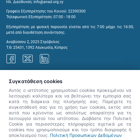
Ηλ. Διεύθυνση:
info@anad.org.cy
Γραφείο Εξυπηρέτησης του Κοινού: 22390300
Τηλεφωνική Εξυπηρέτηση: 07:00 - 18:00
Εξυπηρέτηση με φυσική παρουσία γίνεται από τις 7:00 μέχρι τις 16:00,
μετά από διευθέτηση συνάντησης.
Αναβύσσου 2, 2025 Στρόβολος
Τ.Θ. 25431, 1392 Λευκωσία, Κύπρος
Γραφεία ΑνΑΔ
Συγκατάθεση cookies
Αυτός ο ιστότοπος χρησιμοποιεί cookies προκειμένου να
λειτουργέι καλύτερα και να βελτιώνει την εμπειρία σας
κατά τη διάρκεια της πλοήγησής σας. Παρέχετε τη
×
συγκατάθεσή σας για τη χρήση των cookies, εκτός από
👋 Καλώς ήρθες! Είμαι η Νόησις.
αυτά που κρίνονται ως απολύτως απαραίτητα για τη
Πες μου πώς μπορώ να σε βοηθήσω
λειτουργία αυτού του ιστότοπου. Διαβάστε την Πολιτική
Cookie για περισσότερες πληροφορίες σχετικά με τα
σήμερα.
cookies που χρησιμοποιούμε και τον τρόπο διαγραφής ή
αποκλεισμού τους.
Πολιτική Προσωπικών Δεδομένων