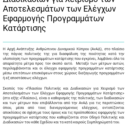
Αποτελεσμάτων των Ελέγχων
Εφαρμογής Προγραμμάτων
Κατάρτισης
Η Αρχή Ανάπτυξης Ανθρώπινου Δυναμικού Κύπρου (ΑνΑΔ), στο πλαίσιο
της πάγιας πολιτικής της για διασφάλιση της ποιότητας κατά την
υλοποίηση των προγραμμάτων κατάρτισης που εγκρίνει, λαμβάνει όλα τα
απαραίτητα μέτρα προς τον σκοπό αυτό. Μεταξύ των μέτρων αυτών,
περιλαμβάνονται και οι έλεγχοι εφαρμογής προγραμμάτων κατάρτισης
μέσω επιτόπιων επισκέψεων στους χώρους διεξαγωγής προγραμμάτων
ή εξ αποστάσεως ελέγχων.
Σκοπός του «Πλαισίου Πολιτικής και Διαδικασιών για Χειρισμό των
Αποτελεσμάτων των Ελέγχων Εφαρμογής Προγραμμάτων Κατάρτισης»
(στο εξής «Πλαίσιο»), είναι ο καθορισμός της πολιτικής, των διαδικασιών
και των μέτρων που επιβάλλονται από την ΑνΑΔ για τις περιπτώσεις
όπου, μέσα από τους διενεργούμενους ελέγχους, εντοπίζονται
αποκλίσεις σε σχέση με τους όρους και τις προϋποθέσεις εφαρμογής των
προγραμμάτων κατάρτισης που καθορίζονται στον Οδηγό Πολιτικής και
Διαδικασιών του κάθε Σχεδίου και τα κατά καιρούς Συμπληρώματά του.