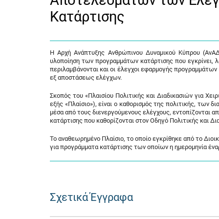
Αποτελεσμάτων των Ελέ
Κατάρτισης
Η Αρχή Ανάπτυξης Ανθρώπινου Δυναμικού Κύπρου (ΑνΑΔ)
υλοποίηση των προγραμμάτων κατάρτισης που εγκρίνει, 
περιλαμβάνονται και οι έλεγχοι εφαρμογής προγραμμάτω
εξ αποστάσεως ελέγχων.
Σκοπός του «Πλαισίου Πολιτικής και Διαδικασιών για Χ
εξής «Πλαίσιο»), είναι ο καθορισμός της πολιτικής, των 
μέσα από τους διενεργούμενους ελέγχους, εντοπίζονται α
κατάρτισης που καθορίζονται στον Οδηγό Πολιτικής και Δι
Το αναθεωρημένο Πλαίσιο, το οποίο εγκρίθηκε από το Διοικ
για προγράμματα κατάρτισης των οποίων η ημερομηνία έναρ
Σχετικά Έγγραφα