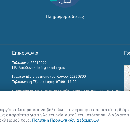
Πληροφοριοδότες
Επικοινωνία
Γρ
Τηλέφωνο: 22515000
Ηλ. Διεύθυνση:
info@anad.org.cy
Γραφείο Εξυπηρέτησης του Κοινού: 22390300
Τηλεφωνική Εξυπηρέτηση: 07:00 - 18:00
Εξυπηρέτηση με φυσική παρουσία γίνεται από τις 7:00 μέχρι τις
16:00, μετά από διευθέτηση συνάντησης.
Αναβύσσου 2, 2025 Στρόβολος
ουργέι καλύτερα και να βελτιώνει την εμπειρία σας κατά τη διά
Τ.Θ. 25431, 1392 Λευκωσία, Κύπρος
ς απαραίτητα για τη λειτουργία αυτού του ιστότοπου. Διαβάστε 
ποκλεισμού τους.
Πολιτική Προσωπικών Δεδομένων