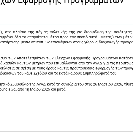
γχων Εφαρμογής Προγραμμάτων
, στο πλαίσιο της πάγιας πολιτικής της για διασφάλιση της ποιότητας
λαμβάνει όλα τα απαραίτητα μέτρα προς τον σκοπό αυτό. Μεταξύ των μέτρ
ν κατάρτισης μέσω επιτόπιων επισκέψεων στους χώρους διεξαγωγής προγρ
ειρισμό των Αποτελεσμάτων των Ελέγχων Εφαρμογής Προγραμμάτων Κατάρτι
διαδικασιών και των μέτρων που επιβάλλονται από την ΑνΑΔ για τις περιπτώ
ποκλίσεις σε σχέση με τους όρους και τις προϋποθέσεις εφαρμογής των προ
αδικασιών του κάθε Σχεδίου και τα κατά καιρούς Συμπληρώματά του.
ητικό Συμβούλιο της ΑνΑΔ κατά τη συνεδρία του στις 26 Μαρτίου 2026, τίθετ
ξης είναι από 1η Μαΐου 2026 και μετά.