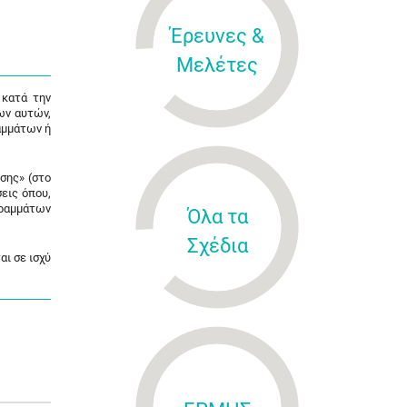
Έρευνες &
Μελέτες
 κατά την
ων αυτών,
αμμάτων ή
σης» (στο
σεις όπου,
γραμμάτων
Όλα τα
Σχέδια
αι σε ισχύ