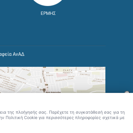
ΕΡΜΗΣ
αφεία ΑνΑΔ
×
👋 Καλώς ήρθες! Είμαι η Νόησις.
Πες μου πώς μπορώ να σε βοηθήσω
ρκεια της πλοήγησής σας. Παρέχετε τη συγκατάθεσή σας για τη
σήμερα.
την Πολιτική Cookie για περισσότερες πληροφορίες σχετικά με