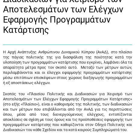
Αποτελεσμάτων των Ελέγχων
Εφαρμογής Προγραμμάτων
Κατάρτισης
Η Αρχή Ανάπτυξης Ανθρώπινου Δυναμικού Κύπρου (ΑνΑΔ), στο πλαίσιο
της πάγιας πολιτικής της για διασφάλιση της ποιότητας κατά την
υλοποίηση των προγραμμάτων κατάρτισης που εγκρίνει, λαμβάνει όλα τα
απαραίτητα μέτρα προς τον σκοπό αυτό. Μεταξύ των μέτρων αυτών,
περιλαμβάνονται και οι έλεγχοι εφαρμογής προγραμμάτων κατάρτισης
μέσω επιτόπιων επισκέψεων στους χώρους διεξαγωγής προγραμμάτων
ή εξ αποστάσεως ελέγχων.
Σκοπός του «Πλαισίου Πολιτικής και Διαδικασιών για Χειρισμό των
Αποτελεσμάτων των Ελέγχων Εφαρμογής Προγραμμάτων Κατάρτισης»
(στο εξής «Πλαίσιο»), είναι ο καθορισμός της πολιτικής, των διαδικασιών
και των μέτρων που επιβάλλονται από την ΑνΑΔ για τις περιπτώσεις
όπου, μέσα από τους διενεργούμενους ελέγχους, εντοπίζονται
αποκλίσεις σε σχέση με τους όρους και τις προϋποθέσεις εφαρμογής των
προγραμμάτων κατάρτισης που καθορίζονται στον Οδηγό Πολιτικής και
Διαδικασιών του κάθε Σχεδίου και τα κατά καιρούς Συμπληρώματά του.