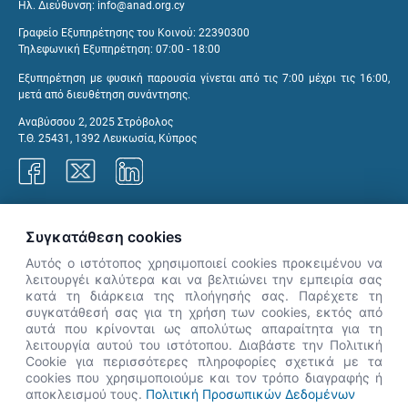
Ηλ. Διεύθυνση:
info@anad.org.cy
Γραφείο Εξυπηρέτησης του Κοινού: 22390300
Τηλεφωνική Εξυπηρέτηση: 07:00 - 18:00
Εξυπηρέτηση με φυσική παρουσία γίνεται από τις 7:00 μέχρι τις 16:00,
μετά από διευθέτηση συνάντησης.
Αναβύσσου 2, 2025 Στρόβολος
Τ.Θ. 25431, 1392 Λευκωσία, Κύπρος
Γραφεία ΑνΑΔ
Συγκατάθεση cookies
Αυτός ο ιστότοπος χρησιμοποιεί cookies προκειμένου να
λειτουργέι καλύτερα και να βελτιώνει την εμπειρία σας
κατά τη διάρκεια της πλοήγησής σας. Παρέχετε τη
×
συγκατάθεσή σας για τη χρήση των cookies, εκτός από
👋 Καλώς ήρθες! Είμαι η Νόησις.
αυτά που κρίνονται ως απολύτως απαραίτητα για τη
Πες μου πώς μπορώ να σε βοηθήσω
λειτουργία αυτού του ιστότοπου. Διαβάστε την Πολιτική
Cookie για περισσότερες πληροφορίες σχετικά με τα
σήμερα.
cookies που χρησιμοποιούμε και τον τρόπο διαγραφής ή
αποκλεισμού τους.
Πολιτική Προσωπικών Δεδομένων