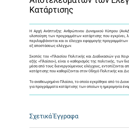
Αποτελεσμάτων των Ελέ
Κατάρτισης
Η Αρχή Ανάπτυξης Ανθρώπινου Δυναμικού Κύπρου (ΑνΑΔ)
υλοποίηση των προγραμμάτων κατάρτισης που εγκρίνει, 
περιλαμβάνονται και οι έλεγχοι εφαρμογής προγραμμάτω
εξ αποστάσεως ελέγχων.
Σκοπός του «Πλαισίου Πολιτικής και Διαδικασιών για Χ
εξής «Πλαίσιο»), είναι ο καθορισμός της πολιτικής, των 
μέσα από τους διενεργούμενους ελέγχους, εντοπίζονται α
κατάρτισης που καθορίζονται στον Οδηγό Πολιτικής και Δι
Το αναθεωρημένο Πλαίσιο, το οποίο εγκρίθηκε από το Διοικ
για προγράμματα κατάρτισης των οποίων η ημερομηνία έναρ
Σχετικά Έγγραφα