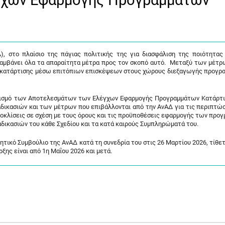
γχων Εφαρμογής Προγραμμάτων
, στο πλαίσιο της πάγιας πολιτικής της για διασφάλιση της ποιότητας
λαμβάνει όλα τα απαραίτητα μέτρα προς τον σκοπό αυτό. Μεταξύ των μέτρ
ν κατάρτισης μέσω επιτόπιων επισκέψεων στους χώρους διεξαγωγής προγρ
ειρισμό των Αποτελεσμάτων των Ελέγχων Εφαρμογής Προγραμμάτων Κατάρτι
διαδικασιών και των μέτρων που επιβάλλονται από την ΑνΑΔ για τις περιπτώ
ποκλίσεις σε σχέση με τους όρους και τις προϋποθέσεις εφαρμογής των προ
αδικασιών του κάθε Σχεδίου και τα κατά καιρούς Συμπληρώματά του.
ητικό Συμβούλιο της ΑνΑΔ κατά τη συνεδρία του στις 26 Μαρτίου 2026, τίθετ
ξης είναι από 1η Μαΐου 2026 και μετά.