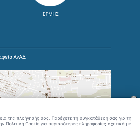
ΕΡΜΗΣ
αφεία ΑνΑΔ
×
👋 Καλώς ήρθες! Είμαι η Νόησις.
Πες μου πώς μπορώ να σε βοηθήσω
ρκεια της πλοήγησής σας. Παρέχετε τη συγκατάθεσή σας για τη
σήμερα.
την Πολιτική Cookie για περισσότερες πληροφορίες σχετικά με