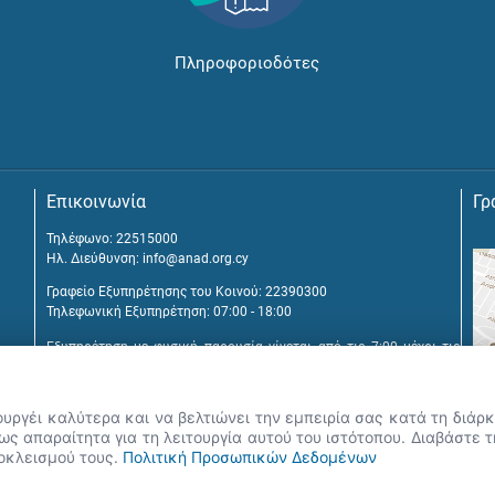
Πληροφοριοδότες
Επικοινωνία
Γρ
Τηλέφωνο: 22515000
Ηλ. Διεύθυνση:
info@anad.org.cy
Γραφείο Εξυπηρέτησης του Κοινού: 22390300
Τηλεφωνική Εξυπηρέτηση: 07:00 - 18:00
Εξυπηρέτηση με φυσική παρουσία γίνεται από τις 7:00 μέχρι τις
16:00, μετά από διευθέτηση συνάντησης.
Αναβύσσου 2, 2025 Στρόβολος
ουργέι καλύτερα και να βελτιώνει την εμπειρία σας κατά τη διά
Τ.Θ. 25431, 1392 Λευκωσία, Κύπρος
ς απαραίτητα για τη λειτουργία αυτού του ιστότοπου. Διαβάστε 
ποκλεισμού τους.
Πολιτική Προσωπικών Δεδομένων