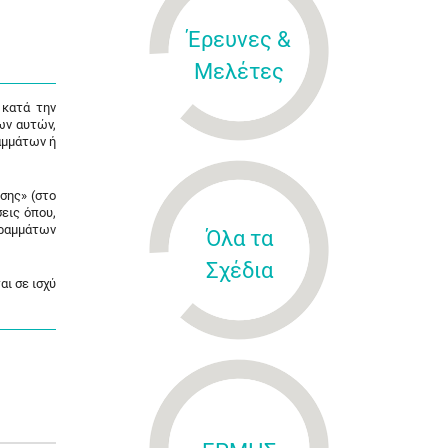
Έρευνες &
Μελέτες
 κατά την
ων αυτών,
αμμάτων ή
σης» (στο
σεις όπου,
γραμμάτων
Όλα τα
Σχέδια
αι σε ισχύ