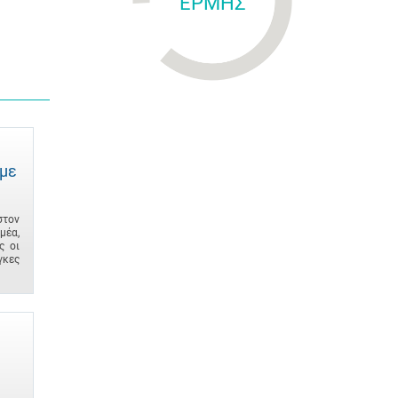
ΕΡΜΗΣ
 με
στον
μέα,
ς οι
γκες