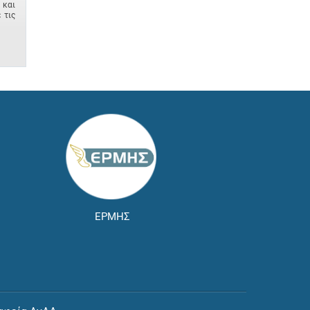
 και
 τις
ΕΡΜΗΣ