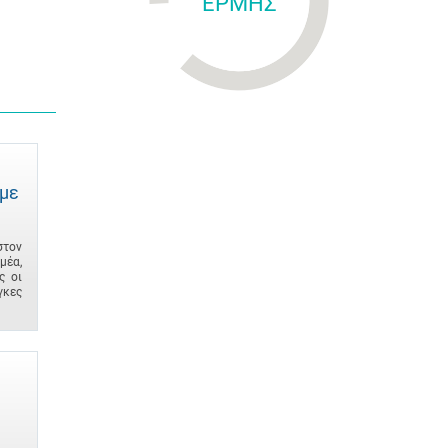
ΕΡΜΗΣ
 με
στον
μέα,
ς οι
γκες