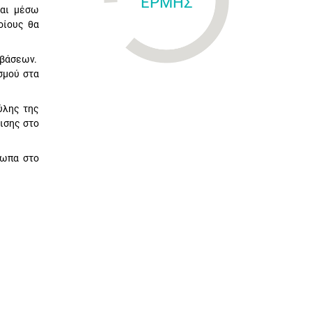
ΕΡΜΗΣ
ται μέσω
οίους θα
μβάσεων.
σμού στα
ύλης της
ισης στο
σωπα στο