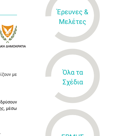
Έρευνες &
Μελέτες
Όλα τα
ίζουν με
Σχέδια
ιδρύσουν
σης, μέσω
.