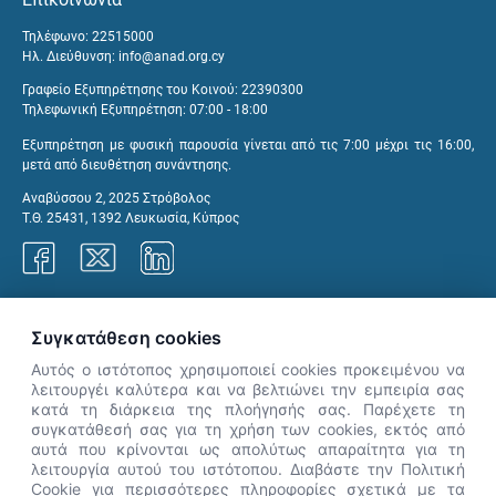
Τηλέφωνο: 22515000
Ηλ. Διεύθυνση:
info@anad.org.cy
Γραφείο Εξυπηρέτησης του Κοινού: 22390300
Τηλεφωνική Εξυπηρέτηση: 07:00 - 18:00
Εξυπηρέτηση με φυσική παρουσία γίνεται από τις 7:00 μέχρι τις 16:00,
μετά από διευθέτηση συνάντησης.
Αναβύσσου 2, 2025 Στρόβολος
Τ.Θ. 25431, 1392 Λευκωσία, Κύπρος
Γραφεία ΑνΑΔ
Συγκατάθεση cookies
Αυτός ο ιστότοπος χρησιμοποιεί cookies προκειμένου να
λειτουργέι καλύτερα και να βελτιώνει την εμπειρία σας
κατά τη διάρκεια της πλοήγησής σας. Παρέχετε τη
×
συγκατάθεσή σας για τη χρήση των cookies, εκτός από
👋 Καλώς ήρθες! Είμαι η Νόησις.
αυτά που κρίνονται ως απολύτως απαραίτητα για τη
Πες μου πώς μπορώ να σε βοηθήσω
λειτουργία αυτού του ιστότοπου. Διαβάστε την Πολιτική
Cookie για περισσότερες πληροφορίες σχετικά με τα
σήμερα.