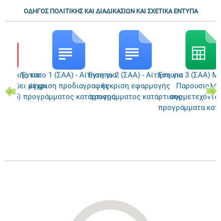
ΟΔΗΓΟΣ ΠΟΛΙΤΙΚΗΣ ΚΑΙ ΔΙΑΔΙΚΑΣΙΩΝ ΚΑΙ ΣΧΕΤΙΚΑ ΕΝΤΥΠΑ
λιτικής και
Έντυπο 1 (ΣΑΑ) - Αίτηση για
Έντυπο 2 (ΣΑΑ) - Αίτηση για
Έντυπο 3 (ΣΑΑ) Μέ
 (ισχύει μέχρι
έγκριση προδιαγραφής
έγκριση εφαρμογής
Παρουσιολόγ
/2025)
προγράμματος κατάρτισης
προγράμματος κατάρτισης
συμμετεχόντω
προγράμματα κατ