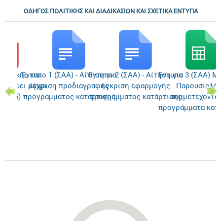
ΟΔΗΓΟΣ ΠΟΛΙΤΙΚΗΣ ΚΑΙ ΔΙΑΔΙΚΑΣΙΩΝ ΚΑΙ ΣΧΕΤΙΚΑ ΕΝΤΥΠΑ
λιτικής και
Έντυπο 1 (ΣΑΑ) - Αίτηση για
Έντυπο 2 (ΣΑΑ) - Αίτηση για
Έντυπο 3 (ΣΑΑ) Μέ
 (ισχύει μέχρι
έγκριση προδιαγραφής
έγκριση εφαρμογής
Παρουσιολόγ
/2025)
προγράμματος κατάρτισης
προγράμματος κατάρτισης
συμμετεχόντω
προγράμματα κατ