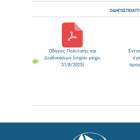
ΟΔΗΓΟΣ ΠΟΛΙΤΙΚ
ς και
Οδηγός Πολιτικής και
Έντυπ
ει από
Διαδικασιών (ισχύει μέχρι
έγ
31/8/2025)
προγ