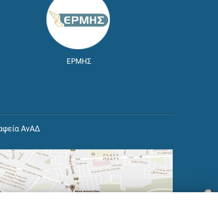
ΕΡΜΗΣ
αφεία ΑνΑΔ
×
👋 Καλώς ήρθες! Είμαι η Νόησις.
Πες μου πώς μπορώ να σε βοηθήσω