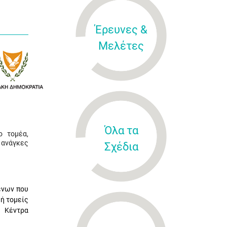
Έρευνες &
Μελέτες
Όλα τα
ο τομέα,
 ανάγκες
Σχέδια
ένων που
 ή τομείς
ό Κέντρα