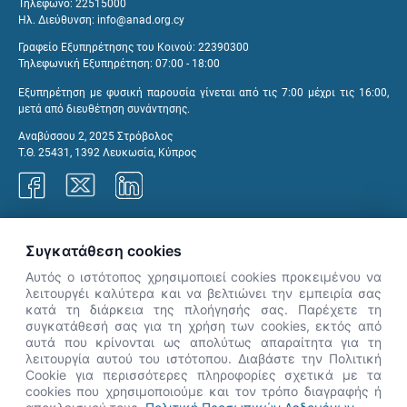
Τηλέφωνο: 22515000
Ηλ. Διεύθυνση:
info@anad.org.cy
Γραφείο Εξυπηρέτησης του Κοινού: 22390300
Τηλεφωνική Εξυπηρέτηση: 07:00 - 18:00
Εξυπηρέτηση με φυσική παρουσία γίνεται από τις 7:00 μέχρι τις 16:00,
μετά από διευθέτηση συνάντησης.
Αναβύσσου 2, 2025 Στρόβολος
Τ.Θ. 25431, 1392 Λευκωσία, Κύπρος
Γραφεία ΑνΑΔ
Συγκατάθεση cookies
Αυτός ο ιστότοπος χρησιμοποιεί cookies προκειμένου να
λειτουργέι καλύτερα και να βελτιώνει την εμπειρία σας
κατά τη διάρκεια της πλοήγησής σας. Παρέχετε τη
×
συγκατάθεσή σας για τη χρήση των cookies, εκτός από
👋 Καλώς ήρθες! Είμαι η Νόησις.
αυτά που κρίνονται ως απολύτως απαραίτητα για τη
Πες μου πώς μπορώ να σε βοηθήσω
λειτουργία αυτού του ιστότοπου. Διαβάστε την Πολιτική
Cookie για περισσότερες πληροφορίες σχετικά με τα
σήμερα.
cookies που χρησιμοποιούμε και τον τρόπο διαγραφής ή