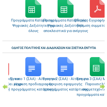
Προγράμματα Κατάρτισης -
Προγράμματα Κατάρτισης -
Οδηγίες Εγγραφής 
Ψηφιακές Δεξιότητες για
Ψηφιακές Δεξιότητες
δήλωση συμμετοχ
όλους
αποκλειστικά για ανέργους
ΟΔΗΓΟΣ ΠΟΛΙΤΙΚΗΣ ΚΑΙ ΔΙΑΔΙΚΑΣΙΩΝ ΚΑΙ ΣΧΕΤΙΚΑ ΕΝΤΥΠΑ
λιτικής και
Έντυπο 1 (ΣΑΑ) - Αίτηση για
Έντυπο 2 (ΣΑΑ) - Αίτηση για
Έντυπο 3 (ΣΑΑ) Μέ
 (ισχύει μέχρι
έγκριση προδιαγραφής
έγκριση εφαρμογής
Παρουσιολόγ
/2025)
προγράμματος κατάρτισης
προγράμματος κατάρτισης
συμμετεχόντω
προγράμματα κατ