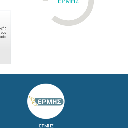
ΕΡΜΗΣ
οχής
ργου
ποίο
ΕΡΜΗΣ