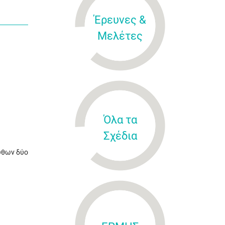
Έρευνες &
Μελέτες
Όλα τα
Σχέδια
υθων δύο