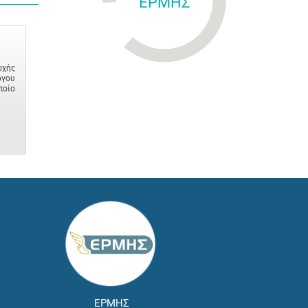
ΕΡΜΗΣ
οχής
ργου
ποίο
ΕΡΜΗΣ