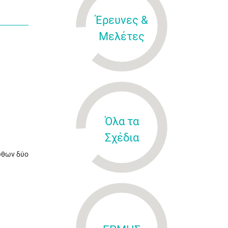
Έρευνες &
Μελέτες
Όλα τα
Σχέδια
υθων δύο