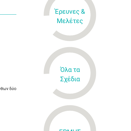
Έρευνες &
Μελέτες
Όλα τα
Σχέδια
υθων δύο