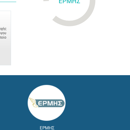
ΕΡΜΗΣ
οχής
ργου
ποίο
ΕΡΜΗΣ