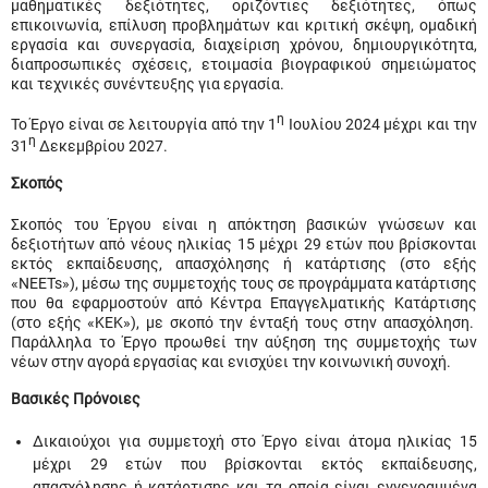
μαθηματικές δεξιότητες, οριζόντιες δεξιότητες, όπως
επικοινωνία, επίλυση προβλημάτων και κριτική σκέψη, ομαδική
εργασία και συνεργασία, διαχείριση χρόνου, δημιουργικότητα,
διαπροσωπικές σχέσεις, ετοιμασία βιογραφικού σημειώματος
και τεχνικές συνέντευξης για εργασία.
η
Το Έργο είναι σε λειτουργία από την 1
Ιουλίου 2024 μέχρι και την
η
31
Δεκεμβρίου 2027.
Σκοπός
Σκοπός του Έργου είναι η απόκτηση βασικών γνώσεων και
δεξιοτήτων από νέους ηλικίας 15 μέχρι 29 ετών που βρίσκονται
εκτός εκπαίδευσης, απασχόλησης ή κατάρτισης (στο εξής
«NEETs»), μέσω της συμμετοχής τους σε προγράμματα κατάρτισης
που θα εφαρμοστούν από Κέντρα Επαγγελματικής Κατάρτισης
(στο εξής «ΚΕΚ»), με σκοπό την ένταξή τους στην απασχόληση.
Παράλληλα το Έργο προωθεί την αύξηση της συμμετοχής των
νέων στην αγορά εργασίας και ενισχύει την κοινωνική συνοχή.
Βασικές Πρόνοιες
Δικαιούχοι για συμμετοχή στο Έργο είναι άτομα ηλικίας 15
μέχρι 29 ετών που βρίσκονται εκτός εκπαίδευσης,
απασχόλησης ή κατάρτισης και τα οποία είναι εγγεγραμμένα