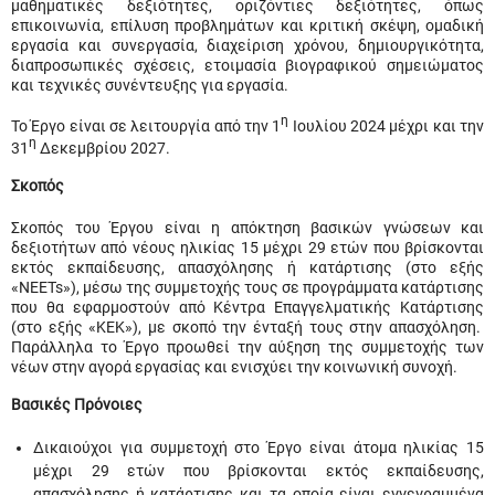
μαθηματικές δεξιότητες, οριζόντιες δεξιότητες, όπως
επικοινωνία, επίλυση προβλημάτων και κριτική σκέψη, ομαδική
εργασία και συνεργασία, διαχείριση χρόνου, δημιουργικότητα,
διαπροσωπικές σχέσεις, ετοιμασία βιογραφικού σημειώματος
και τεχνικές συνέντευξης για εργασία.
η
Το Έργο είναι σε λειτουργία από την 1
Ιουλίου 2024 μέχρι και την
η
31
Δεκεμβρίου 2027.
Σκοπός
Σκοπός του Έργου είναι η απόκτηση βασικών γνώσεων και
δεξιοτήτων από νέους ηλικίας 15 μέχρι 29 ετών που βρίσκονται
εκτός εκπαίδευσης, απασχόλησης ή κατάρτισης (στο εξής
«NEETs»), μέσω της συμμετοχής τους σε προγράμματα κατάρτισης
που θα εφαρμοστούν από Κέντρα Επαγγελματικής Κατάρτισης
(στο εξής «ΚΕΚ»), με σκοπό την ένταξή τους στην απασχόληση.
Παράλληλα το Έργο προωθεί την αύξηση της συμμετοχής των
νέων στην αγορά εργασίας και ενισχύει την κοινωνική συνοχή.
Βασικές Πρόνοιες
Δικαιούχοι για συμμετοχή στο Έργο είναι άτομα ηλικίας 15
μέχρι 29 ετών που βρίσκονται εκτός εκπαίδευσης,
απασχόλησης ή κατάρτισης και τα οποία είναι εγγεγραμμένα