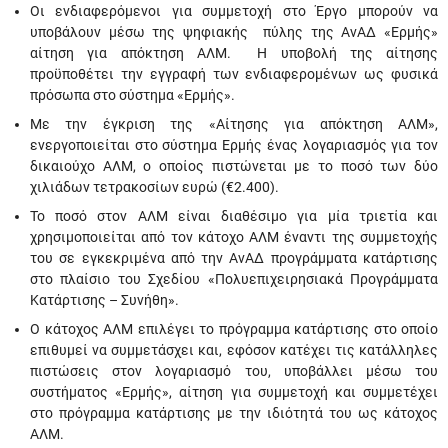
Οι ενδιαφερόμενοι για συμμετοχή στο Έργο μπορούν να
υποβάλουν μέσω της ψηφιακής πύλης της ΑνΑΔ «Ερμής»
αίτηση για απόκτηση ΑΛΜ. Η υποβολή της αίτησης
προϋποθέτει την εγγραφή των ενδιαφερομένων ως φυσικά
πρόσωπα στο σύστημα «Ερμής».
Με την έγκριση της «Αίτησης για απόκτηση ΑΛΜ»,
ενεργοποιείται στο σύστημα Ερμής ένας λογαριασμός για τον
δικαιούχο ΑΛΜ, ο οποίος πιστώνεται με το ποσό των δύο
χιλιάδων τετρακοσίων ευρώ (€2.400).
Το ποσό στον ΑΛΜ είναι διαθέσιμο για μία τριετία και
χρησιμοποιείται από τον κάτοχο ΑΛΜ έναντι της συμμετοχής
του σε εγκεκριμένα από την ΑνΑΔ προγράμματα κατάρτισης
στο πλαίσιο του Σχεδίου «Πολυεπιχειρησιακά Προγράμματα
Κατάρτισης – Συνήθη».
Ο κάτοχος ΑΛΜ επιλέγει το πρόγραμμα κατάρτισης στο οποίο
επιθυμεί να συμμετάσχει και, εφόσον κατέχει τις κατάλληλες
πιστώσεις στον λογαριασμό του, υποβάλλει μέσω του
συστήματος «Ερμής», αίτηση για συμμετοχή και συμμετέχει
στο πρόγραμμα κατάρτισης με την ιδιότητά του ως κάτοχος
ΑΛΜ.