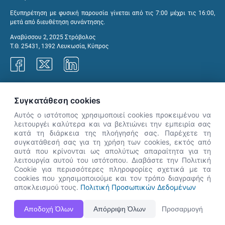
Εξυπηρέτηση με φυσική παρουσία γίνεται από τις 7:00 μέχρι τις 16:00,
μετά από διευθέτηση συνάντησης.
Αναβύσσου 2, 2025 Στρόβολος
Τ.Θ. 25431, 1392 Λευκωσία, Κύπρος
Γραφεία ΑνΑΔ
Συγκατάθεση cookies
Αυτός ο ιστότοπος χρησιμοποιεί cookies προκειμένου να
λειτουργέι καλύτερα και να βελτιώνει την εμπειρία σας
κατά τη διάρκεια της πλοήγησής σας. Παρέχετε τη
×
συγκατάθεσή σας για τη χρήση των cookies, εκτός από
👋 Καλώς ήρθες! Είμαι η Νόησις.
αυτά που κρίνονται ως απολύτως απαραίτητα για τη
Πες μου πώς μπορώ να σε βοηθήσω
λειτουργία αυτού του ιστότοπου. Διαβάστε την Πολιτική
Cookie για περισσότερες πληροφορίες σχετικά με τα
σήμερα.
cookies που χρησιμοποιούμε και τον τρόπο διαγραφής ή
αποκλεισμού τους.
Πολιτική Προσωπικών Δεδομένων
Η Ιστοσελίδα ΑνΑΔ είναι πλήρως συμβατή με τις νεότερες εκδόσεις, Google Chrome, Mozilla Firefox,
Αποδοχή Όλων
Απόρριψη Όλων
Προσαρμογή
Apple Safari καθώς και Internet Explorer.
ΑνΑΔ - Αρχή Ανάπτυξης Ανθρώπινου Δυναμικού © Πνευματικά δικαιώματα 2026