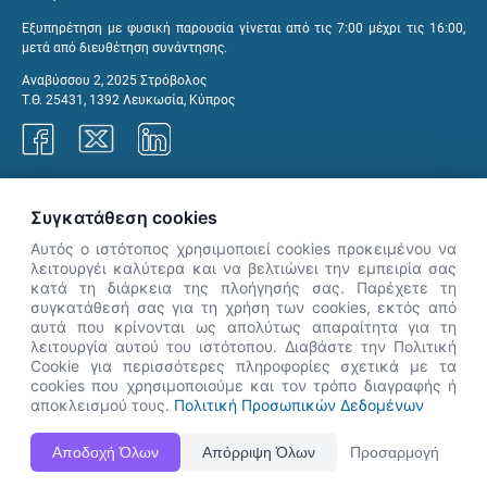
Εξυπηρέτηση με φυσική παρουσία γίνεται από τις 7:00 μέχρι τις 16:00,
μετά από διευθέτηση συνάντησης.
Αναβύσσου 2, 2025 Στρόβολος
Τ.Θ. 25431, 1392 Λευκωσία, Κύπρος
Γραφεία ΑνΑΔ
Συγκατάθεση cookies
Αυτός ο ιστότοπος χρησιμοποιεί cookies προκειμένου να
λειτουργέι καλύτερα και να βελτιώνει την εμπειρία σας
κατά τη διάρκεια της πλοήγησής σας. Παρέχετε τη
×
συγκατάθεσή σας για τη χρήση των cookies, εκτός από
👋 Καλώς ήρθες! Είμαι η Νόησις.
αυτά που κρίνονται ως απολύτως απαραίτητα για τη
Πες μου πώς μπορώ να σε βοηθήσω
λειτουργία αυτού του ιστότοπου. Διαβάστε την Πολιτική
Cookie για περισσότερες πληροφορίες σχετικά με τα
σήμερα.
cookies που χρησιμοποιούμε και τον τρόπο διαγραφής ή
αποκλεισμού τους.
Πολιτική Προσωπικών Δεδομένων
Η Ιστοσελίδα ΑνΑΔ είναι πλήρως συμβατή με τις νεότερες εκδόσεις, Google Chrome, Mozilla Firefox,
Αποδοχή Όλων
Απόρριψη Όλων
Προσαρμογή
Apple Safari καθώς και Internet Explorer.
ΑνΑΔ - Αρχή Ανάπτυξης Ανθρώπινου Δυναμικού © Πνευματικά δικαιώματα 2026