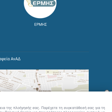
ΕΡΜΗΣ
αφεία ΑνΑΔ
×
👋 Καλώς ήρθες! Είμαι η Νόησις.
Πες μου πώς μπορώ να σε βοηθήσω
ρκεια της πλοήγησής σας. Παρέχετε τη συγκατάθεσή σας για τη
σήμερα.