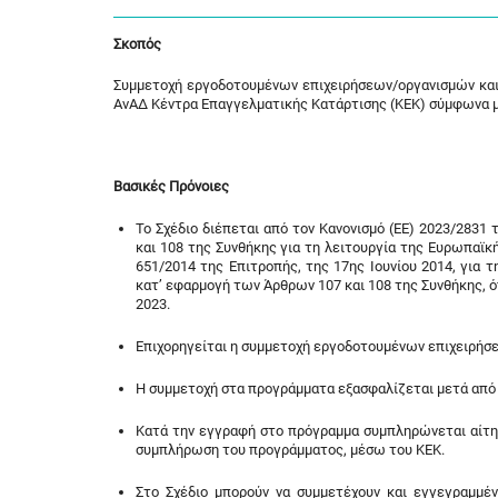
Σκοπός
Συμμετοχή εργοδοτουμένων επιχειρήσεων/οργανισμών και
ΑνΑΔ Κέντρα Επαγγελματικής Κατάρτισης (ΚΕΚ) σύμφωνα με
Βασικές Πρόνοιες
Το Σχέδιο διέπεται από τον Κανονισμό (ΕΕ) 2023/2831
και 108 της Συνθήκης για τη λειτουργία της Ευρωπαϊκής
651/2014 της Επιτροπής, της 17ης Ιουνίου 2014, για
κατ’ εφαρμογή των Άρθρων 107 και 108 της Συνθήκης, ό
2023.
Επιχορηγείται η συμμετοχή εργοδοτουμένων επιχειρήσ
Η συμμετοχή στα προγράμματα εξασφαλίζεται μετά από
Κατά την εγγραφή στο πρόγραμμα συμπληρώνεται αίτησ
συμπλήρωση του προγράμματος, μέσω του ΚΕΚ.
Στο Σχέδιο μπορούν να συμμετέχουν και εγγεγραμμέ