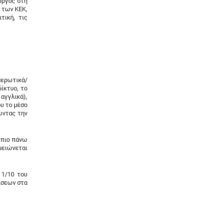
υργός στη
 των ΚΕΚ,
τική, τις
μερωτικά/
ίκτυο, το
αγγλικά),
υ το μέσο
ώντας την
ι πιο πάνω
μειώνεται
 1/10 του
ίσεων στα