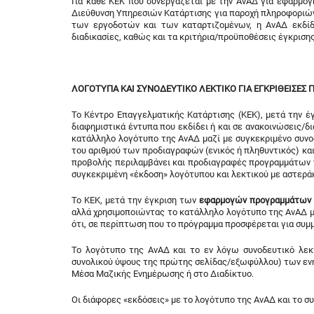
Για κάθε ΚΕΚ που συνεργάζεται με την ΑνΑΔ για εφαρμο
Διεύθυνση Υπηρεσιών Κατάρτισης για παροχή πληροφοριών 
των εργοδοτών και των καταρτιζομένων, η ΑνΑΔ εκδίδε
διαδικασίες, καθώς και τα κριτήρια/προϋποθέσεις έγκριση
ΛΟΓΟΤΥΠΑ ΚΑΙ ΣΥΝΟΔΕΥΤΙΚΟ ΛΕΚΤΙΚΟ ΓΙΑ ΕΓΚΡΙΘΕΙΣΕΣ
Το Κέντρο Επαγγελματικής Κατάρτισης (ΚΕΚ), μετά την 
διαφημιστικά έντυπα που εκδίδει ή και σε ανακοινώσεις/
κατάλληλο λογότυπο της ΑνΑΔ μαζί με συγκεκριμένο συνοδ
του αριθμού των προδιαγραφών (ενικός ή πληθυντικός) κα
προβολής περιλαμβάνει και προδιαγραφές προγραμμάτων π
συγκεκριμένη «έκδοση» λογότυπου και λεκτικού με αστεράκ
Το ΚΕΚ, μετά την έγκριση των
εφαρμογών προγραμμάτων
αλλά χρησιμοποιώντας το κατάλληλο λογότυπο της ΑνΑΔ μα
ότι, σε περίπτωση που το πρόγραμμα προσφέρεται για συμ
Το λογότυπο της ΑνΑΔ και το εν λόγω συνοδευτικό λεκτ
συνολικού ύψους της πρώτης σελίδας/εξωφύλλου) των εν
Μέσα Μαζικής Ενημέρωσης ή στο Διαδίκτυο.
Οι διάφορες «εκδόσεις» με το λογότυπο της ΑνΑΔ και το συ