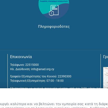
Πληροφοριοδότες
Επικοινωνία
Γρ
Τηλέφωνο: 22515000
Ηλ. Διεύθυνση:
info@anad.org.cy
Γραφείο Εξυπηρέτησης του Κοινού: 22390300
Τηλεφωνική Εξυπηρέτηση: 07:00 - 18:00
Εξυπηρέτηση με φυσική παρουσία γίνεται από τις 7:00 μέχρι τις
16:00, μετά από διευθέτηση συνάντησης.
Αναβύσσου 2, 2025 Στρόβολος
ουργέι καλύτερα και να βελτιώνει την εμπειρία σας κατά τη διά
Τ.Θ. 25431, 1392 Λευκωσία, Κύπρος