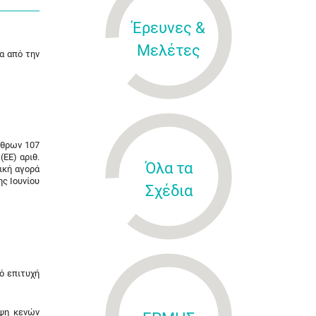
Έρευνες &
Μελέτες
α από την
ρθρων 107
(ΕΕ) αριθ.
Όλα τα
ική αγορά
ς Ιουνίου
Σχέδια
ό επιτυχή
υψη κενών