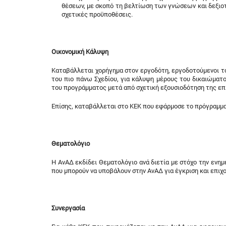
θέσεων, με σκοπό τη βελτίωση των γνώσεων και δεξιοτ
σχετικές προϋποθέσεις.
Οικονομική Κάλυψη
Καταβάλλεται χορήγημα στον εργοδότη, εργοδοτούμενοι τ
του πιο πάνω Σχεδίου, για κάλυψη μέρους του δικαιώμα
του προγράμματος μετά από σχετική εξουσιοδότηση της επ
Επίσης, καταβάλλεται στο ΚΕΚ που εφάρμοσε το πρόγραμμα,
Θεματολόγιο
Η ΑνΑΔ εκδίδει Θεματολόγιο ανά διετία με στόχο την εν
που μπορούν να υποβάλουν στην ΑνΑΔ για έγκριση και επι
Συνεργασία