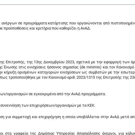
 ανέργων σε προγράμματα κατάρτισης που οργανώνονται από πιστοποιημέν
 προϋποθέσεις και κριτήρια που καθορίζει η ΑνΑΔ.
 της Επιτροπής, της 13ης Δεκεμβρίου 2023, σχετικά με την εφαρμογή των ά
 Ένωσης στις ενισχύσεις ήσσονος σημασίας (de minimis) και τον Κανονισμό 
 την κήρυξη ορισμένων κατηγοριών ενισχύσεων ως συμβατών με την εσωτερ
πως τροποποιήθηκε με τον Κανονισμό αριθ. 2023/1315 της Επιτροπής της 23η
εων/οργανισμών σε εγκεκριμένα από την ΑνΑΔ προγράμματα.
 συνεννόηση των επιχειρήσεων/οργανισμών με τα ΚΕΚ.
η για συμμετοχή και επιχορήγηση η οποία υποβάλλεται στην ΑνΑΔ μετά απ
νοι στα γραφεία της Δημόσιας Υπηρεσίας Απασχόλησης άνεργοι, για κάλ