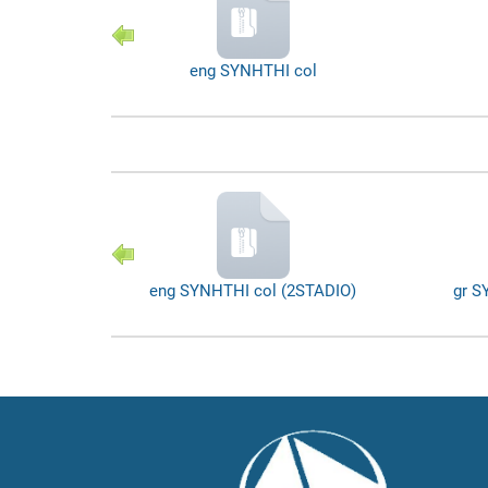
b&w
eng SYNHTHI col
2STADIO)
eng SYNHTHI col (2STADIO)
gr S