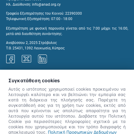
Ηλ. Διεύθυνση:
info@anad.org.cy
Γραφείο Εξυπηρέτησης του Κοινού: 22390300
Τηλεφωνική Εξυπηρέτηση: 07:00 - 18:00
Εξυπηρέτηση με φυσική παρουσία γίνεται από τις 7:00 μέχρι τις 16:00,
μετά από διευθέτηση συνάντησης.
Αναβύσσου 2, 2025 Στρόβολος
Τ.Θ. 25431, 1392 Λευκωσία, Κύπρος
Γραφεία ΑνΑΔ
Συγκατάθεση cookies
Αυτός ο ιστότοπος χρησιμοποιεί cookies προκειμένου να
λειτουργέι καλύτερα και να βελτιώνει την εμπειρία σας
κατά τη διάρκεια της πλοήγησής σας. Παρέχετε τη
×
συγκατάθεσή σας για τη χρήση των cookies, εκτός από
👋 Καλώς ήρθες! Είμαι η Νόησις.
αυτά που κρίνονται ως απολύτως απαραίτητα για τη
Πες μου πώς μπορώ να σε βοηθήσω
λειτουργία αυτού του ιστότοπου. Διαβάστε την Πολιτική
Cookie για περισσότερες πληροφορίες σχετικά με τα
σήμερα.
cookies που χρησιμοποιούμε και τον τρόπο διαγραφής ή
αποκλεισμού τους.
Πολιτική Προσωπικών Δεδομένων