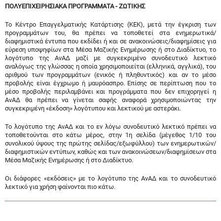
ΠΟΛΥΕΠΙΧΕΙΡΗΣΙΑΚΑ ΠΡΟΓΡΑΜΜΑΤΑ - ΖΩΤΙΚΗΣ
Το Κέντρο Επαγγελματικής Κατάρτισης (ΚΕΚ), μετά την έγκριση των
προγραμμάτων του, θα πρέπει να τοποθετεί στα ενημερωτικά/
διαφημιστικά έντυπα που εκδίδει ή και σε ανακοινώσεις/διαφημίσεις για
εύρεση υποψηφίων στα Μέσα Μαζικής Ενημέρωσης ή στο Διαδίκτυο, το
λογότυπο της ΑνΑΔ μαζί με συγκεκριμένο συνοδευτικό λεκτικό
αναλόγως της γλώσσας η οποία χρησιμοποιείται (ελληνικά, αγγλικά), του
αριθμού των προγραμμάτων (ενικός ή πληθυντικός) και αν το μέσο
προβολής είναι έγχρωμο ή μαυρόασπρο. Επίσης σε περίπτωση που το
μέσο προβολής περιλαμβάνει και προγράμματα που δεν επιχορηγεί η
ΑνΑΔ θα πρέπει να γίνεται σαφής αναφορά χρησιμοποιώντας την
συγκεκριμένη «έκδοση» λογότυπου και λεκτικού με αστεράκι.
Το λογότυπο της ΑνΑΔ και το εν λόγω συνοδευτικό λεκτικό πρέπει να
τοποθετούνται στο κάτω μέρος, στην 1η σελίδα (μέγεθος 1/10 του
συνολικού ύψους της πρώτης σελίδας/εξωφύλλου) των ενημερωτικών/
διαφημιστικών εντύπων, καθώς και των ανακοινώσεων/διαφημίσεων στα
Μέσα Μαζικής Ενημέρωσης ή στο Διαδίκτυο.
Οι διάφορες «εκδόσεις» με το λογότυπο της ΑνΑΔ και το συνοδευτικό
λεκτικό για χρήση φαίνονται πιο κάτω.