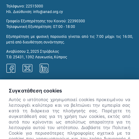
Τηλέφωνο: 22515000
Ηλ. Διεύθυνση:
info@anad.org.cy
Γραφείο Εξυπηρέτησης του Κοινού: 22390300
Τηλεφωνική Εξυπηρέτηση: 07:00 - 18:00
Εξυπηρέτηση με φυσική παρουσία γίνεται από τις 7:00 μέχρι τις 16:00,
μετά από διευθέτηση συνάντησης.
Αναβύσσου 2, 2025 Στρόβολος
Τ.Θ. 25431, 1392 Λευκωσία, Κύπρος
Γραφεία ΑνΑΔ
Συγκατάθεση cookies
Αυτός ο ιστότοπος χρησιμοποιεί cookies προκειμένου να
λειτουργέι καλύτερα και να βελτιώνει την εμπειρία σας
κατά τη διάρκεια της πλοήγησής σας. Παρέχετε τη
×
συγκατάθεσή σας για τη χρήση των cookies, εκτός από
👋 Καλώς ήρθες! Είμαι η Νόησις.
αυτά που κρίνονται ως απολύτως απαραίτητα για τη
Πες μου πώς μπορώ να σε βοηθήσω
λειτουργία αυτού του ιστότοπου. Διαβάστε την Πολιτική
Cookie για περισσότερες πληροφορίες σχετικά με τα
σήμερα.
cookies που χρησιμοποιούμε και τον τρόπο διαγραφής ή