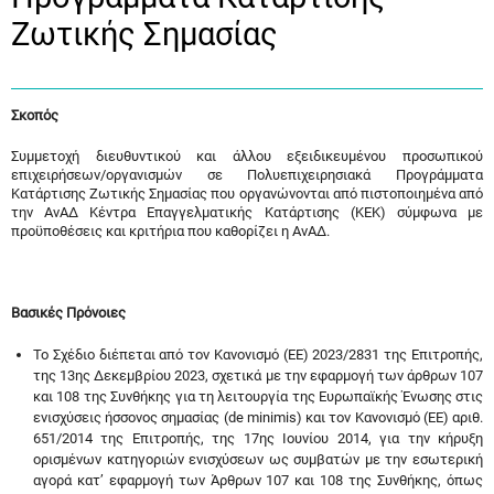
Ζωτικής Σημασίας
Σκοπός
Συμμετοχή διευθυντικού και άλλου εξειδικευμένου προσωπικού
επιχειρήσεων/οργανισμών σε Πολυεπιχειρησιακά Προγράμματα
Κατάρτισης Ζωτικής Σημασίας που οργανώνονται από πιστοποιημένα από
την ΑνΑΔ Κέντρα Επαγγελματικής Κατάρτισης (ΚΕΚ) σύμφωνα με
προϋποθέσεις και κριτήρια που καθορίζει η ΑνΑΔ.
Βασικές Πρόνοιες
Το Σχέδιο διέπεται από τον Κανονισμό (ΕΕ) 2023/2831 της Επιτροπής,
της 13ης Δεκεμβρίου 2023, σχετικά με την εφαρμογή των άρθρων 107
και 108 της Συνθήκης για τη λειτουργία της Ευρωπαϊκής Ένωσης στις
ενισχύσεις ήσσονος σημασίας (de minimis) και τον Κανονισμό (ΕΕ) αριθ.
651/2014 της Επιτροπής, της 17ης Ιουνίου 2014, για την κήρυξη
ορισμένων κατηγοριών ενισχύσεων ως συμβατών με την εσωτερική
αγορά κατ’ εφαρμογή των Άρθρων 107 και 108 της Συνθήκης, όπως