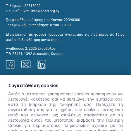
Τηλέφωνο: 22515000
Ηλ. Διεύθυνση:
info@anad.org.cy
Γραφείο Εξυπηρέτησης του Κοινού: 22390300
Τηλεφωνική Εξυπηρέτηση: 07:00 - 18:00
Εξυπηρέτηση με φυσική παρουσία γίνεται από τις 7:00 μέχρι τις 16:00,
μετά από διευθέτηση συνάντησης.
Αναβύσσου 2, 2025 Στρόβολος
Τ.Θ. 25431, 1392 Λευκωσία, Κύπρος
Γραφεία ΑνΑΔ
Συγκατάθεση cookies
Αυτός ο ιστότοπος χρησιμοποιεί cookies προκειμένου να
λειτουργέι καλύτερα και να βελτιώνει την εμπειρία σας
κατά τη διάρκεια της πλοήγησής σας. Παρέχετε τη
×
συγκατάθεσή σας για τη χρήση των cookies, εκτός από
👋 Καλώς ήρθες! Είμαι η Νόησις.
αυτά που κρίνονται ως απολύτως απαραίτητα για τη
Πες μου πώς μπορώ να σε βοηθήσω
λειτουργία αυτού του ιστότοπου. Διαβάστε την Πολιτική
Cookie για περισσότερες πληροφορίες σχετικά με τα
σήμερα.
cookies που χρησιμοποιούμε και τον τρόπο διαγραφής ή