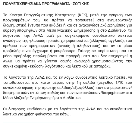
ΠΟΛΥΕΠΙΧΕΙΡΗΣΙΑΚΑ ΠΡΟΓΡΑΜΜΑΤΑ - ΖΩΤΙΚΗΣ
Το Κέντρο Επαγγελματικής Κατάρτισης (ΚΕΚ), μετά την έγκριση των
προγραμμάτων του, θα πρέπει να τοποθετεί στα ενημερωτικά/
διαφημιστικά έντυπα που εκδίδει ή και σε ανακοινώσεις/διαφημίσεις για
εύρεση υποψηφίων στα Μέσα Μαζικής Ενημέρωσης ή στο Διαδίκτυο, το
λογότυπο της ΑνΑΔ μαζί με συγκεκριμένο συνοδευτικό λεκτικό
αναλόγως της γλώσσας η οποία χρησιμοποιείται (ελληνικά, αγγλικά), του
αριθμού των προγραμμάτων (ενικός ή πληθυντικός) και αν το μέσο
προβολής είναι έγχρωμο ή μαυρόασπρο. Επίσης σε περίπτωση που το
μέσο προβολής περιλαμβάνει και προγράμματα που δεν επιχορηγεί η
ΑνΑΔ θα πρέπει να γίνεται σαφής αναφορά χρησιμοποιώντας την
συγκεκριμένη «έκδοση» λογότυπου και λεκτικού με αστεράκι.
Το λογότυπο της ΑνΑΔ και το εν λόγω συνοδευτικό λεκτικό πρέπει να
τοποθετούνται στο κάτω μέρος, στην 1η σελίδα (μέγεθος 1/10 του
συνολικού ύψους της πρώτης σελίδας/εξωφύλλου) των ενημερωτικών/
διαφημιστικών εντύπων, καθώς και των ανακοινώσεων/διαφημίσεων στα
Μέσα Μαζικής Ενημέρωσης ή στο Διαδίκτυο.
Οι διάφορες «εκδόσεις» με το λογότυπο της ΑνΑΔ και το συνοδευτικό
λεκτικό για χρήση φαίνονται πιο κάτω.