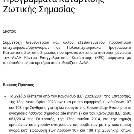
Ζωτικής Σημασίας
Σκοπός
Συμμετοχή διευθυντικού και άλλου εξειδικευμένου προσωπικού
επιχειρήσεων/οργανισμών σε Πολυεπιχειρησιακά Προγράμματα
Κατάρτισης Ζωτικής Σημασίας που οργανώνονται από πιστοποιημένα από
την ΑνΑΔ Κέντρα Επαγγελματικής Κατάρτισης (ΚΕΚ) σύμφωνα με
προϋποθέσεις και κριτήρια που καθορίζει η ΑνΑΔ.
Βασικές Πρόνοιες
Το Σχέδιο διέπεται από τον Κανονισμό (ΕΕ) 2023/2831 της Επιτροπής,
της 13ης Δεκεμβρίου 2023, σχετικά με την εφαρμογή των άρθρων 107
και 108 της Συνθήκης για τη λειτουργία της Ευρωπαϊκής Ένωσης στις
ενισχύσεις ήσσονος σημασίας (de minimis) και τον Κανονισμό (ΕΕ) αριθ.
651/2014 της Επιτροπής, της 17ης Ιουνίου 2014, για την κήρυξη
ορισμένων κατηγοριών ενισχύσεων ως συμβατών με την εσωτερική
αγορά κατ’ εφαρμογή των Άρθρων 107 και 108 της Συνθήκης, όπως