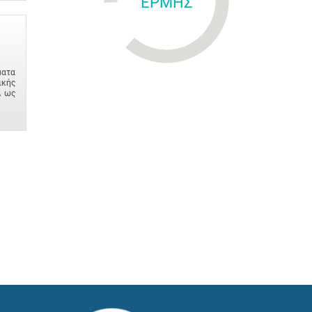
ΕΡΜΗΣ
ματα
ικής
Δ ως