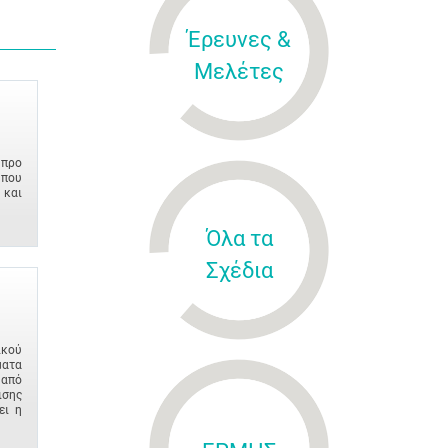
Έρευνες &
Μελέτες
ύπρο
που
 και
Όλα τα
Σχέδια
ικού
ματα
από
ισης
ει η