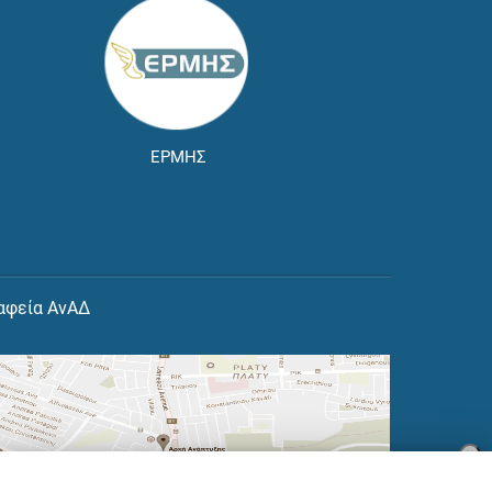
ΕΡΜΗΣ
αφεία ΑνΑΔ
×
👋 Καλώς ήρθες! Είμαι η Νόησις.