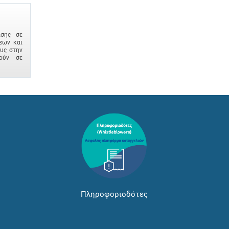
ισης σε
εων και
ους στην
ούν σε
Πληροφοριοδότες