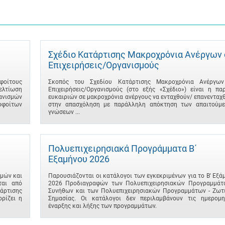
Σχέδιο Κατάρτισης Μακροχρόνια Ανέργων 
Επιχειρήσεις/Οργανισμούς
φοίτους
Σκοπός του Σχεδίου Κατάρτισης Μακροχρόνια Ανέργω
βελτίωση
Επιχειρήσεις/Οργανισμούς (στο εξής «Σχέδιο») είναι η πα
γανισμών
ευκαιριών σε μακροχρόνια ανέργους να ενταχθούν/ επανενταχ
φοίτων
στην απασχόληση με παράλληλη απόκτηση των απαιτούμ
γνώσεων ...
Πολυεπιχειρησιακά Προγράμματα B΄
Εξαμήνου 2026
μών και
Παρουσιάζονται οι κατάλογοι των εγκεκριμένων για το B' Εξά
ται από
2026 Προδιαγραφών των Πολυεπιχειρησιακών Προγραμμάτ
άρτισης
Συνήθων και των Πολυεπιχειρησιακών Προγραμμάτων - Ζωτ
ρίζει η
Σημασίας. Οι κατάλογοι δεν περιλαμβάνουν τις ημερομη
έναρξης και λήξης των προγραμμάτων.