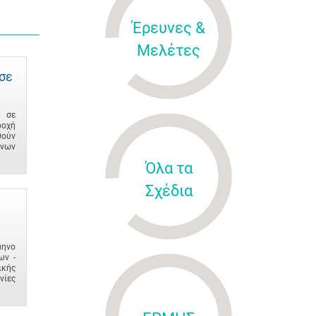
Έρευνες &
Μελέτες
σε
ν σε
ροχή
θούν
ενων
Όλα τα
Σχέδια
μηνο
ων -
ικής
νίες