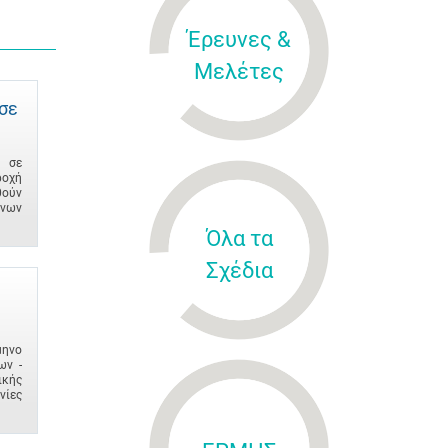
Έρευνες &
Μελέτες
σε
ν σε
ροχή
θούν
ενων
Όλα τα
Σχέδια
μηνο
ων -
ικής
νίες