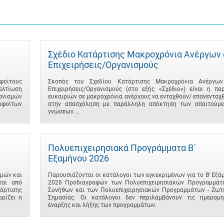
Σχέδιο Κατάρτισης Μακροχρόνια Ανέργων 
Επιχειρήσεις/Οργανισμούς
φοίτους
Σκοπός του Σχεδίου Κατάρτισης Μακροχρόνια Ανέργω
βελτίωση
Επιχειρήσεις/Οργανισμούς (στο εξής «Σχέδιο») είναι η πα
γανισμών
ευκαιριών σε μακροχρόνια ανέργους να ενταχθούν/ επανενταχ
φοίτων
στην απασχόληση με παράλληλη απόκτηση των απαιτούμ
γνώσεων ...
Πολυεπιχειρησιακά Προγράμματα B΄
Εξαμήνου 2026
μών και
Παρουσιάζονται οι κατάλογοι των εγκεκριμένων για το B' Εξά
ται από
2026 Προδιαγραφών των Πολυεπιχειρησιακών Προγραμμάτ
άρτισης
Συνήθων και των Πολυεπιχειρησιακών Προγραμμάτων - Ζωτ
ρίζει η
Σημασίας. Οι κατάλογοι δεν περιλαμβάνουν τις ημερομη
έναρξης και λήξης των προγραμμάτων.