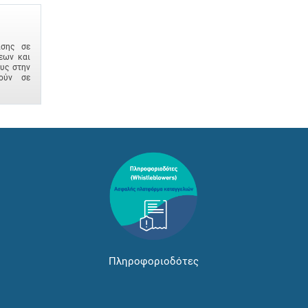
ισης σε
εων και
ους στην
ούν σε
Πληροφοριοδότες