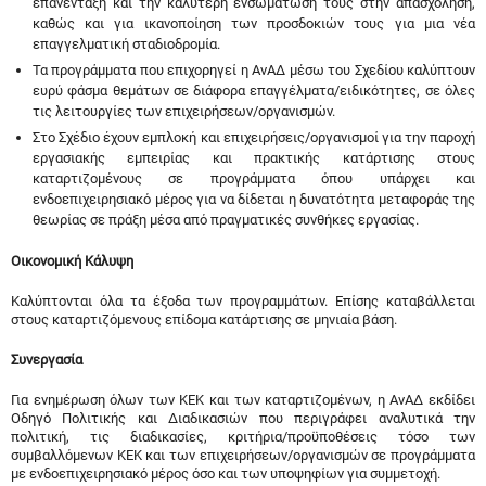
επανένταξη και την καλύτερη ενσωμάτωσή τους στην απασχόληση,
καθώς και για ικανοποίηση των προσδοκιών τους για μια νέα
επαγγελματική σταδιοδρομία.
Τα προγράμματα που επιχορηγεί η ΑνΑΔ μέσω του Σχεδίου καλύπτουν
ευρύ φάσμα θεμάτων σε διάφορα επαγγέλματα/ειδικότητες, σε όλες
τις λειτουργίες των επιχειρήσεων/οργανισμών.
Στο Σχέδιο έχουν εμπλοκή και επιχειρήσεις/οργανισμοί για την παροχή
εργασιακής εμπειρίας και πρακτικής κατάρτισης στους
καταρτιζομένους σε προγράμματα όπου υπάρχει και
ενδοεπιχειρησιακό μέρος για να δίδεται η δυνατότητα μεταφοράς της
θεωρίας σε πράξη μέσα από πραγματικές συνθήκες εργασίας.
Οικονομική Κάλυψη
Καλύπτονται όλα τα έξοδα των προγραμμάτων. Επίσης καταβάλλεται
στους καταρτιζόμενους επίδομα κατάρτισης σε μηνιαία βάση.
Συνεργασία
Για ενημέρωση όλων των ΚΕΚ και των καταρτιζομένων, η ΑνΑΔ εκδίδει
Οδηγό Πολιτικής και Διαδικασιών που περιγράφει αναλυτικά την
πολιτική, τις διαδικασίες, κριτήρια/προϋποθέσεις τόσο των
συμβαλλόμενων ΚΕΚ και των επιχειρήσεων/οργανισμών σε προγράμματα
με ενδοεπιχειρησιακό μέρος όσο και των υποψηφίων για συμμετοχή.