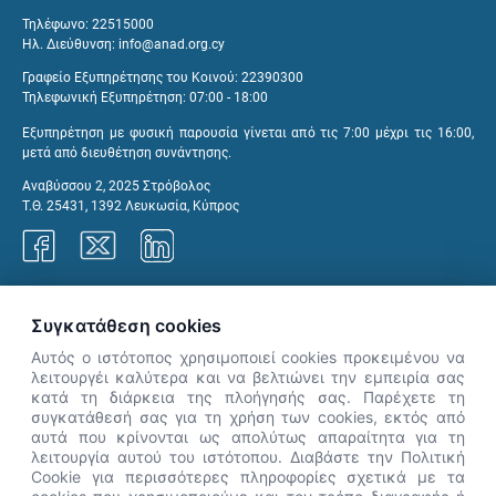
Τηλέφωνο: 22515000
Ηλ. Διεύθυνση:
info@anad.org.cy
Γραφείο Εξυπηρέτησης του Κοινού: 22390300
Τηλεφωνική Εξυπηρέτηση: 07:00 - 18:00
Εξυπηρέτηση με φυσική παρουσία γίνεται από τις 7:00 μέχρι τις 16:00,
μετά από διευθέτηση συνάντησης.
Αναβύσσου 2, 2025 Στρόβολος
Τ.Θ. 25431, 1392 Λευκωσία, Κύπρος
Γραφεία ΑνΑΔ
Συγκατάθεση cookies
Αυτός ο ιστότοπος χρησιμοποιεί cookies προκειμένου να
λειτουργέι καλύτερα και να βελτιώνει την εμπειρία σας
κατά τη διάρκεια της πλοήγησής σας. Παρέχετε τη
×
συγκατάθεσή σας για τη χρήση των cookies, εκτός από
👋 Καλώς ήρθες! Είμαι η Νόησις.
αυτά που κρίνονται ως απολύτως απαραίτητα για τη
Πες μου πώς μπορώ να σε βοηθήσω
λειτουργία αυτού του ιστότοπου. Διαβάστε την Πολιτική
Cookie για περισσότερες πληροφορίες σχετικά με τα
σήμερα.