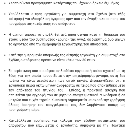
Υλοποιούνται προγράμματα κατάρτισης που έχουν διάρκεια έξι μήνες.
Υποβάλλεται αίτηση εργοδότη για συμμετοχή στο Σχέδιο (στο εξής
«αίτηση») για εξασφάλιση έγκρισης πριν από την έναρξη υλοποίησης του
προγράμματος κατάρτισης του απόφοιτου.
Η αίτηση μπορεί να υποβληθεί ανά πάσα στιγμή κατά τη διάρκεια του
έτους, μέσω του συστήματος «Ερμής» της ΑνΑΔ, σε διάστημα δύο μηνών
το αργότερο από την ημερομηνία εργοδότησης του αποφοίτου.
Κατά την ημερομηνία υποβολής της αίτησής εργοδότη για συμμετοχή στο
Σχέδιο, ο απόφοιτος πρέπει να είναι κάτω των 30 ετών.
Σε περίπτωση που ο απόφοιτος διαθέτει εργασιακή πείρα σχετική με τη
θέση για την οποία προορίζεται στην επιχείρηση/οργανισμό, αυτή δεν
πρέπει να είναι μεγαλύτερη των οκτώ μηνών. Διευκρινίζεται ότι, η
εργασιακή πείρα οκτώ μηνών αναφέρεται σε πείρα που αποκτήθηκε μετά
την απόκτηση του πτυχίου του. Επίσης, η πρακτική άσκηση που
απαιτείται για εγγραφή του σε μητρώο επαγγελματικού συνδέσμου ή σε
μητρώο που τυχόν τηρεί η Κυπριακή Δημοκρατία με σκοπό την χορήγηση
άδειας άσκησης του επαγγέλματος του, δεν λαμβάνεται υπόψη ως
προηγούμενη πείρα.
Καταβάλλεται χορήγημα για κάλυψη των εξόδων κατάρτισης του
απόφοιτου που επωμίζεται ο εργοδότης, σύμφωνα με την Πολιτική