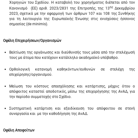
Χορηγιών του Σχεδίου. Η καταβολή του χορηγήματος διέπεται από τον
ης
Κανονισμό (ΕE) αριθ. 2023/2831 της Επιτροπής, της 13
Δεκεμβρίου
2023, σχετικά με την εφαρμογή των άρθρων 107 και 108 της Συνθήκης
για τη λειτουργία της Ευρωπαϊκής Ένωσης στις ενισχύσεις ήσσονος
σημασίας (de minimis).
Οφέλη Επιχειρήσεων/Οργανισμών
Βελτίωση της οργάνωσης και διεύθυνσής τους μέσα από την στελέχωσή
τους με άτομα που κατέχουν κατάλληλο ακαδημαϊκό υπόβαθρο.
Ορθολογική κατανομή καθηκόντων/ευθυνών σε στελέχη της
επιχείρησης/οργανισμού.
Μείωση του κόστους απασχόλησης και κατάρτισης, μέχρις ότου ο
απόφοιτος καταστεί αποδοτικός, μέσω της επιχορήγησης της ΑνΑΔ, για
την περίοδο συμμετοχής στο Σχέδιο.
Συστηματική κατάρτιση και εξειδίκευση του απόφοιτου σε στενή
συνεργασία και με την καθοδήγηση της ΑνΑΔ.
Οφέλη Αποφοίτων