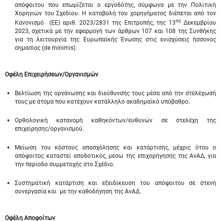
απόφοιτου που επωμίζεται ο εργοδότης, σύμφωνα με την Πολιτική
Χορηγιών του Σχεδίου. Η καταβολή του χορηγήματος διέπεται από τον
ης
Κανονισμό (ΕE) αριθ. 2023/2831 της Επιτροπής, της 13
Δεκεμβρίου
2023, σχετικά με την εφαρμογή των άρθρων 107 και 108 της Συνθήκης
για τη λειτουργία της Ευρωπαϊκής Ένωσης στις ενισχύσεις ήσσονος
σημασίας (de minimis).
Οφέλη Επιχειρήσεων/Οργανισμών
Βελτίωση της οργάνωσης και διεύθυνσής τους μέσα από την στελέχωσή
τους με άτομα που κατέχουν κατάλληλο ακαδημαϊκό υπόβαθρο.
Ορθολογική κατανομή καθηκόντων/ευθυνών σε στελέχη της
επιχείρησης/οργανισμού.
Μείωση του κόστους απασχόλησης και κατάρτισης, μέχρις ότου ο
απόφοιτος καταστεί αποδοτικός, μέσω της επιχορήγησης της ΑνΑΔ, για
την περίοδο συμμετοχής στο Σχέδιο.
Συστηματική κατάρτιση και εξειδίκευση του απόφοιτου σε στενή
συνεργασία και με την καθοδήγηση της ΑνΑΔ.
Οφέλη Αποφοίτων