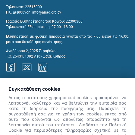
Τηλέφωνο: 22515000
Ηλ. Διεύθυνση:
info@anad.org.cy
Γραφείο Εξυπηρέτησης του Κοινού: 22390300
Τηλεφωνική Εξυπηρέτηση: 07:00 - 18:00
Εξυπηρέτηση με φυσική παρουσία γίνεται από τις 7:00 μέχρι τις 16:00,
μετά από διευθέτηση συνάντησης.
Αναβύσσου 2, 2025 Στρόβολος
Τ.Θ. 25431, 1392 Λευκωσία, Κύπρος
Γραφεία ΑνΑΔ
Συγκατάθεση cookies
Αυτός ο ιστότοπος χρησιμοποιεί cookies προκειμένου να
λειτουργέι καλύτερα και να βελτιώνει την εμπειρία σας
κατά τη διάρκεια της πλοήγησής σας. Παρέχετε τη
×
συγκατάθεσή σας για τη χρήση των cookies, εκτός από
👋 Καλώς ήρθες! Είμαι η Νόησις.
αυτά που κρίνονται ως απολύτως απαραίτητα για τη
Πες μου πώς μπορώ να σε βοηθήσω
λειτουργία αυτού του ιστότοπου. Διαβάστε την Πολιτική
Cookie για περισσότερες πληροφορίες σχετικά με τα
σήμερα.