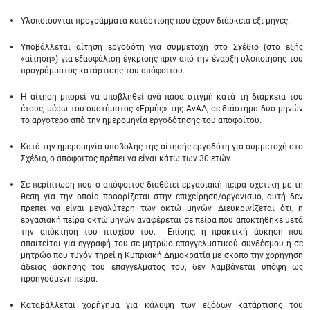
Υλοποιούνται προγράμματα κατάρτισης που έχουν διάρκεια έξι μήνες.
Υποβάλλεται αίτηση εργοδότη για συμμετοχή στο Σχέδιο (στο εξής
«αίτηση») για εξασφάλιση έγκρισης πριν από την έναρξη υλοποίησης του
προγράμματος κατάρτισης του απόφοιτου.
Η αίτηση μπορεί να υποβληθεί ανά πάσα στιγμή κατά τη διάρκεια του
έτους, μέσω του συστήματος «Ερμής» της ΑνΑΔ, σε διάστημα δύο μηνών
το αργότερο από την ημερομηνία εργοδότησης του αποφοίτου.
Κατά την ημερομηνία υποβολής της αίτησής εργοδότη για συμμετοχή στο
Σχέδιο, ο απόφοιτος πρέπει να είναι κάτω των 30 ετών.
Σε περίπτωση που ο απόφοιτος διαθέτει εργασιακή πείρα σχετική με τη
θέση για την οποία προορίζεται στην επιχείρηση/οργανισμό, αυτή δεν
πρέπει να είναι μεγαλύτερη των οκτώ μηνών. Διευκρινίζεται ότι, η
εργασιακή πείρα οκτώ μηνών αναφέρεται σε πείρα που αποκτήθηκε μετά
την απόκτηση του πτυχίου του. Επίσης, η πρακτική άσκηση που
απαιτείται για εγγραφή του σε μητρώο επαγγελματικού συνδέσμου ή σε
μητρώο που τυχόν τηρεί η Κυπριακή Δημοκρατία με σκοπό την χορήγηση
άδειας άσκησης του επαγγέλματος του, δεν λαμβάνεται υπόψη ως
προηγούμενη πείρα.
Καταβάλλεται χορήγημα για κάλυψη των εξόδων κατάρτισης του