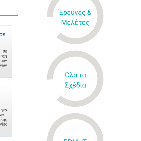
Έρευνες &
Μελέτες
σε
ν σε
ροχή
θούν
ενων
Όλα τα
Σχέδια
μηνο
ων -
ικής
νίες