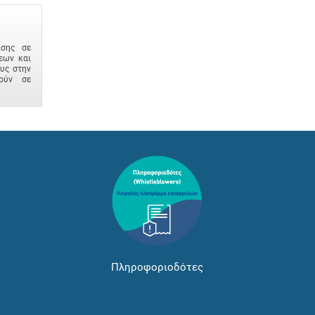
ισης σε
εων και
ους στην
ούν σε
Πληροφοριοδότες