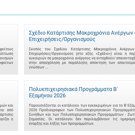
Σχέδιο Κατάρτισης Μακροχρόνια Ανέργων 
Επιχειρήσεις/Οργανισμούς
φοίτους
Σκοπός του Σχεδίου Κατάρτισης Μακροχρόνια Ανέργω
βελτίωση
Επιχειρήσεις/Οργανισμούς (στο εξής «Σχέδιο») είναι η πα
γανισμών
ευκαιριών σε μακροχρόνια ανέργους να ενταχθούν/ επανενταχ
φοίτων
στην απασχόληση με παράλληλη απόκτηση των απαιτούμ
γνώσεων ...
Πολυεπιχειρησιακά Προγράμματα B΄
Εξαμήνου 2026
μών και
Παρουσιάζονται οι κατάλογοι των εγκεκριμένων για το B' Εξά
ται από
2026 Προδιαγραφών των Πολυεπιχειρησιακών Προγραμμάτ
άρτισης
Συνήθων και των Πολυεπιχειρησιακών Προγραμμάτων - Ζωτ
ρίζει η
Σημασίας. Οι κατάλογοι δεν περιλαμβάνουν τις ημερομη
έναρξης και λήξης των προγραμμάτων.