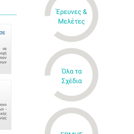
Έρευνες &
Μελέτες
σε
ν σε
ροχή
θούν
ενων
Όλα τα
Σχέδια
μηνο
ων -
ικής
νίες