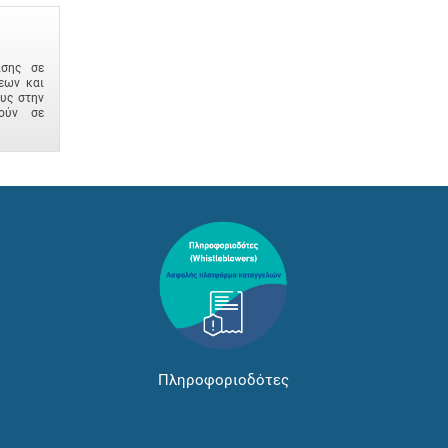
ισης σε
εων και
ους στην
ούν σε
Πληροφοριοδότες