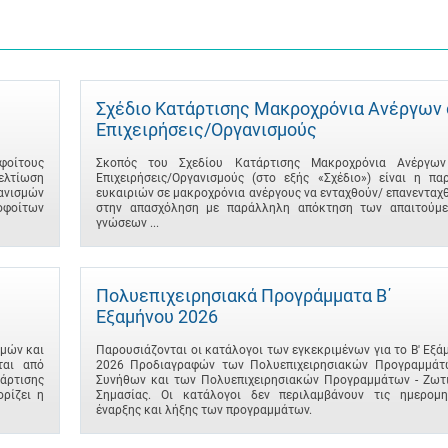
Σχέδιο Κατάρτισης Μακροχρόνια Ανέργων 
Επιχειρήσεις/Οργανισμούς
φοίτους
Σκοπός του Σχεδίου Κατάρτισης Μακροχρόνια Ανέργω
βελτίωση
Επιχειρήσεις/Οργανισμούς (στο εξής «Σχέδιο») είναι η πα
γανισμών
ευκαιριών σε μακροχρόνια ανέργους να ενταχθούν/ επανενταχ
φοίτων
στην απασχόληση με παράλληλη απόκτηση των απαιτούμ
γνώσεων ...
Πολυεπιχειρησιακά Προγράμματα B΄
Εξαμήνου 2026
μών και
Παρουσιάζονται οι κατάλογοι των εγκεκριμένων για το B' Εξά
ται από
2026 Προδιαγραφών των Πολυεπιχειρησιακών Προγραμμάτ
άρτισης
Συνήθων και των Πολυεπιχειρησιακών Προγραμμάτων - Ζωτ
ρίζει η
Σημασίας. Οι κατάλογοι δεν περιλαμβάνουν τις ημερομη
έναρξης και λήξης των προγραμμάτων.