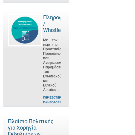
Πληροφοριοδότες
/
Whistleblowers
Με τον
περί της
Προστασίας
Προσώπων
που
Αναφέρουν
Παραβάσεις
του
Ενωσιακού
και
Εθνικού
Δικαίου...
ΠΕΡΙΣΣΌΤΕΡΕΣ
ΠΛΗΡΟΦΟΡΊΕΣ
Πλαίσιο Πολιτικής
για Χορηγία
Εκδηλώσεων