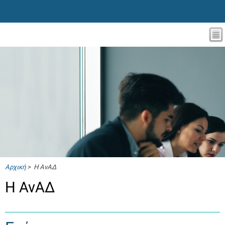
Αρχική
> Η ΑνΑΔ
Η ΑνΑΔ