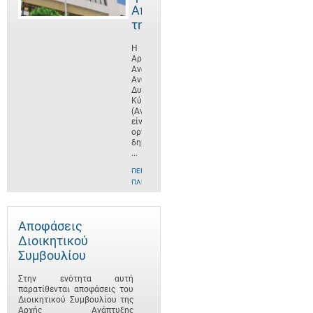
Αποστολή
της
Η
Αρχή
Ανάπτυξης
Ανθρώπινου
Δυναμικού
Κύπρου
(ΑνΑΔ)
είναι
οργανισμός
δημοσίου
...
ΠΕΡΙΣΣΌΤΕΡΕΣ
ΠΛΗΡΟΦΟΡΊΕΣ
Αποφάσεις
Διοικητικού
Συμβουλίου
Στην ενότητα αυτή
παρατίθενται αποφάσεις του
Διοικητικού Συμβουλίου της
Αρχής Ανάπτυξης